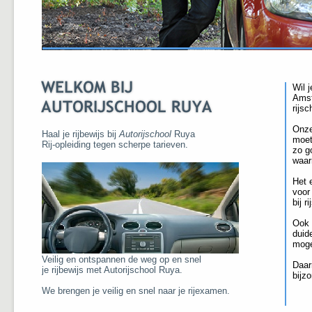
Wil j
Amst
rijs
Onze
Haal je rijbewijs bij
Autorijschool
Ruya
moet
Rij-opleiding tegen scherpe tarieven.
zo g
waarm
Het 
voor 
bij r
Ook 
duide
moge
Veilig en ontspannen de weg op en snel
Daar
je rijbewijs met Autorijschool Ruya.
bijz
We brengen je veilig en snel naar je rijexamen.